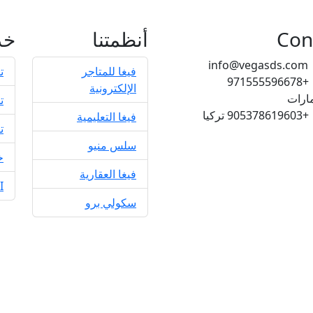
Con
أنظمتنا
خد
info@vegasds.com
فيغا للمتاجر
ت
+971555596678
الإلكترونية
مارات
ت
+905378619603
تركيا
فيغا التعليمية
ت
سلس منيو
خ
فيغا العقارية
UI
سكولي برو