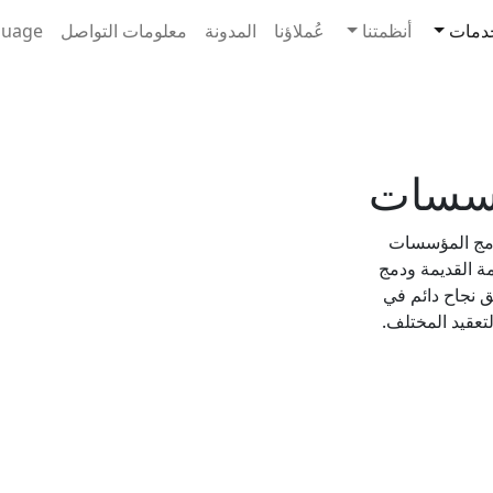
Main navi
خدمات
أنظمتنا
عُملاؤنا
المدونة
معلومات التواصل
guage
ؤسسات
 في تطوير برامج المؤسسات
ة القديمة ودمج
 نجاح دائم في
تعقيد المختلف.